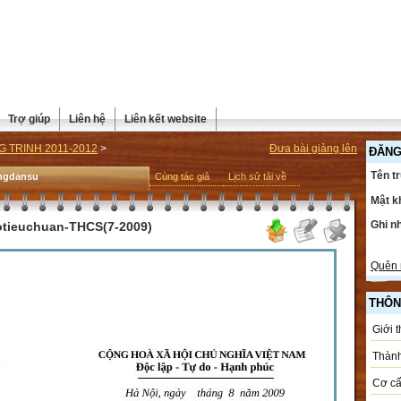
Trợ giúp
Liên hệ
Liên kết website
 TRINH 2011-2012
>
Đưa bài giảng lên
ĐĂNG
Tên t
ngdansu
Cùng tác giả
Lịch sử tải về
Mật k
Ghi n
ieuchuan-THCS(7-2009)
Quên 
THÔN
Giới 
Thành
Cơ cấ