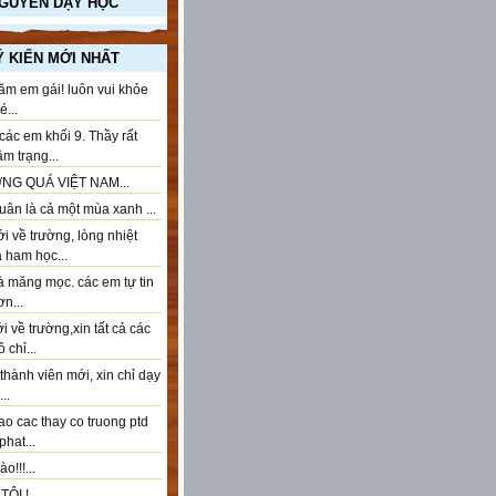
NGUYÊN DẠY HỌC
Ý KIẾN MỚI NHẤT
ăm em gái! luôn vui khỏe
...
ác em khối 9. Thầy rất
âm trạng...
NG QUÁ VIỆT NAM...
ân là cả một mùa xanh ...
 về trường, lòng nhiệt
à ham học...
à măng mọc. các em tự tin
n...
 về trường,xin tất cả các
 chỉ...
thành viên mới, xin chỉ dạy
..
ao cac thay co truong ptd
phat...
o!!!...
ÔI !...