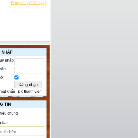
Đăng nhập / Đăng ký
 NHẬP
ruy nhập
hẩu
hớ
mật khẩu
ĐK thành viên
G TIN
thiệu chung
 tích
u tổ chức