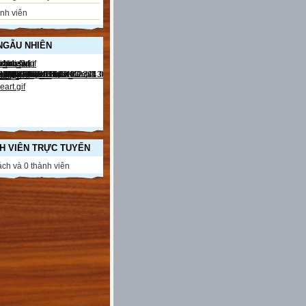
nh viên
NGẪU NHIÊN
H VIÊN TRỰC TUYẾN
ch và 0 thành viên