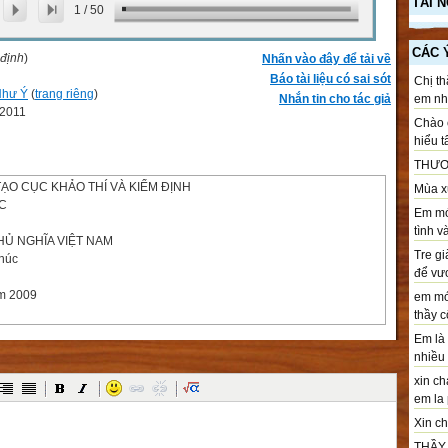
TÀI 
1
/
50
CÁC 
 định
)
Nhấn vào đây để tải về
Báo tài liệu có sai sót
Chị th
Như Ý
(
trang riêng
)
Nhắn tin cho tác giả
em nhé
-2011
Chào c
hiểu t
THƯƠ
TẠO CỤC KHẢO THÍ VÀ KIỂM ĐỊNH
Mùa xu
C
Em mới
tình v
Ủ NGHĨA VIỆT NAM
Tre gi
phúc
để vươ
ăm 2009
em mới
thầy cô
Em là 
nhiều .
xin ch
em la 
Á CHẤT LƯỢNG GIÁO DỤC TRƯỜNG TRUNG HỌC CƠ SỞ
9/TT-BGDĐT ngày 12 tháng 5 năm 2009 của Bộ trưởng Bộ Giáo dục
Xin chà
THẦY T