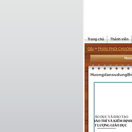
Trang chủ
Thành viên
Gốc
>
PHAN PHOI CHUONG
Huo
HuongdansudungBot