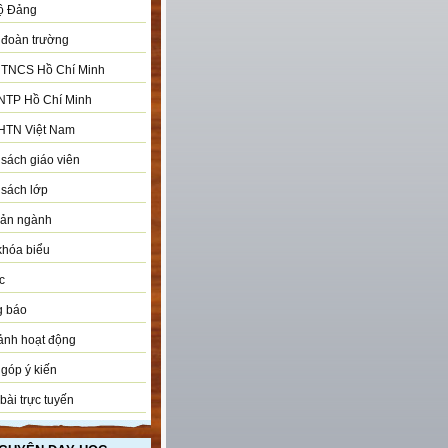
ộ Đảng
đoàn trường
 TNCS Hồ Chí Minh
NTP Hồ Chí Minh
HTN Việt Nam
sách giáo viên
sách lớp
bản ngành
khóa biểu
c
g báo
ảnh hoạt động
góp ý kiến
bài trực tuyến