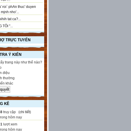
' roi` phAn thuc' duyen
..! mjnh nho'...
ihih tat ca?...
 TÔI "...
RỢ TRỰC TUYẾN
 TRA Ý KIẾN
hấy trang này như thế nào?
p
 điệu
h thường
iến khác
G KÊ
38
truy cập (
chi tiết
)
trong hôm nay
51
lượt xem
trong hôm nay