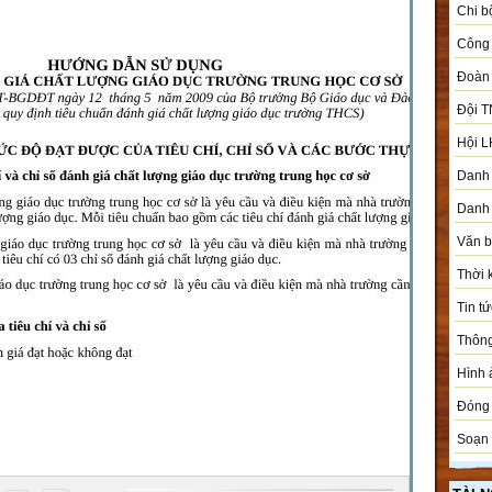
Chi b
Công 
Đoàn
Đội T
Hội L
Danh 
Danh 
Văn 
Thời 
Tin tứ
Thôn
Hình 
Đóng 
Soạn 