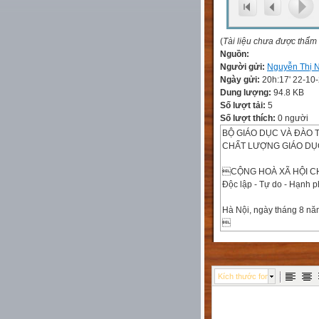
(
Tài liệu chưa được thẩm
Nguồn:
Người gửi:
Nguyễn Thị 
Ngày gửi:
20h:17' 22-10
Dung lượng:
94.8 KB
Số lượt tải:
5
Số lượt thích:
0 người
BỘ GIÁO DỤC VÀ ĐÀO 
CHẤT LƯỢNG GIÁO DỤ
CỘNG HOÀ XÃ HỘI CH
Độc lập - Tự do - Hạnh 
Hà Nội, ngày tháng 8 n


HƯỚNG DẪN SỬ DỤNG
Kích thước font
TIÊU CHUẨN ĐÁNH GI
(Theo Thông tư số 12/200
và Đào tạo