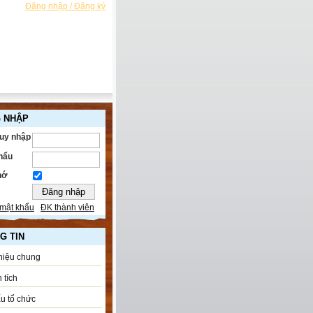
Đăng nhập / Đăng ký
 NHẬP
ruy nhập
hẩu
hớ
mật khẩu
ĐK thành viên
G TIN
thiệu chung
 tích
u tổ chức