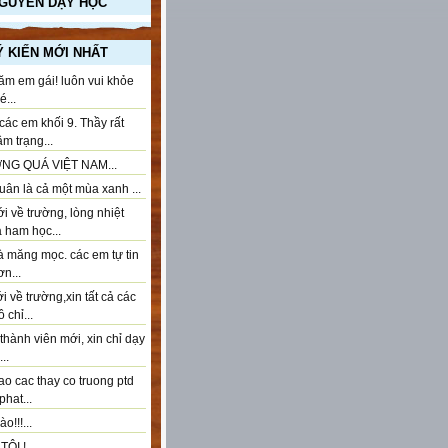
NGUYÊN DẠY HỌC
Ý KIẾN MỚI NHẤT
ăm em gái! luôn vui khỏe
...
ác em khối 9. Thầy rất
âm trạng...
NG QUÁ VIỆT NAM...
ân là cả một mùa xanh ...
 về trường, lòng nhiệt
à ham học...
à măng mọc. các em tự tin
n...
 về trường,xin tất cả các
 chỉ...
thành viên mới, xin chỉ dạy
..
ao cac thay co truong ptd
phat...
o!!!...
ÔI !...