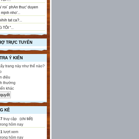
' roi` phAn thuc' duyen
..! mjnh nho'...
ihih tat ca?...
 TÔI "...
RỢ TRỰC TUYẾN
 TRA Ý KIẾN
hấy trang này như thế nào?
p
 điệu
h thường
iến khác
G KÊ
07
truy cập (
chi tiết
)
trong hôm nay
21
lượt xem
trong hôm nay