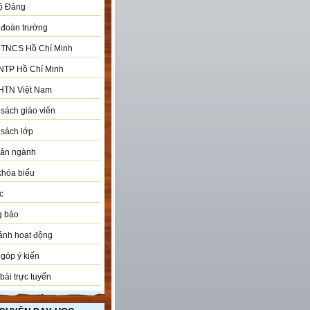
ộ Đảng
đoàn trường
 TNCS Hồ Chí Minh
NTP Hồ Chí Minh
HTN Việt Nam
sách giáo viên
sách lớp
bản ngành
khóa biểu
c
g báo
ảnh hoạt động
góp ý kiến
bài trực tuyến