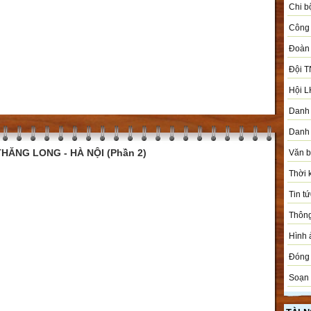
Chi b
Công 
Đoàn
Đội T
Hội L
Danh 
Danh 
HĂNG LONG - HÀ NỘI (Phần 2)
Văn 
Thời 
Tin tứ
Thôn
Hình 
Đóng 
Soạn 