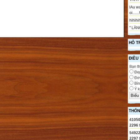
lAu wa
oi.....
hihihih
" LÀNG
HỖ T
ĐIỀU
Bạn t
Đẹ
Đơn
Bìn
Ý k
THỐN
4105
2296
5492
2297