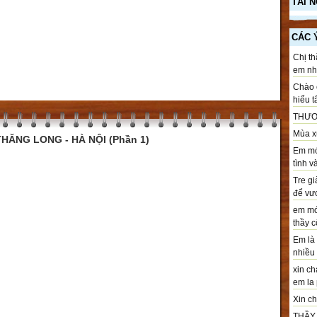
TÀI 
CÁC 
Chị th
em nhé
Chào c
hiểu t
THƯƠ
Mùa xu
HĂNG LONG - HÀ NỘI (Phần 1)
Em mới
tình v
Tre gi
để vươ
em mới
thầy cô
Em là 
nhiều .
xin ch
em la 
Xin chà
THẦY T