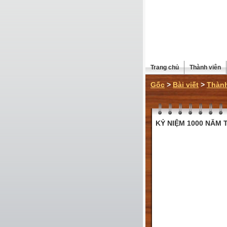
Trang chủ
Thành viên
Gốc
>
Bài viết
>
Thành
KỶ NIỆM 1000 NĂM T