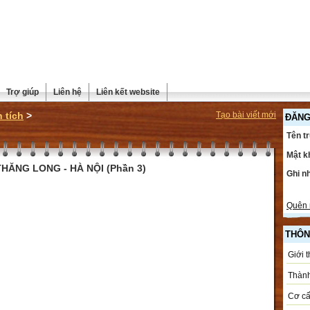
Trợ giúp
Liên hệ
Liên kết website
 tích
>
Tạo bài viết mới
ĐĂNG
Tên t
Mật k
HĂNG LONG - HÀ NỘI (Phần 3)
Ghi n
Quên 
THÔN
Giới 
Thành
Cơ cấ