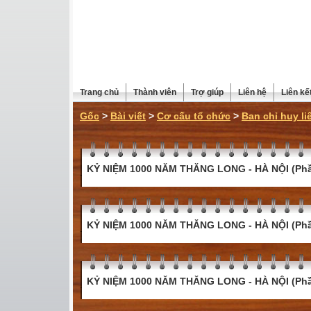
Trang chủ
Thành viên
Trợ giúp
Liên hệ
Liên kế
Gốc
>
Bài viết
>
Cơ cấu tổ chức
>
Ban chỉ huy li
KỶ NIỆM 1000 NĂM THĂNG LONG - HÀ NỘI (Phầ
KỶ NIỆM 1000 NĂM THĂNG LONG - HÀ NỘI (Phầ
KỶ NIỆM 1000 NĂM THĂNG LONG - HÀ NỘI (Phầ