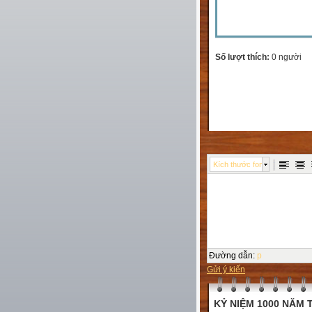
Số lượt thích:
0 người
Kích thước font
Đường dẫn
:
p
Gửi ý kiến
KỶ NIỆM 1000 NĂM T