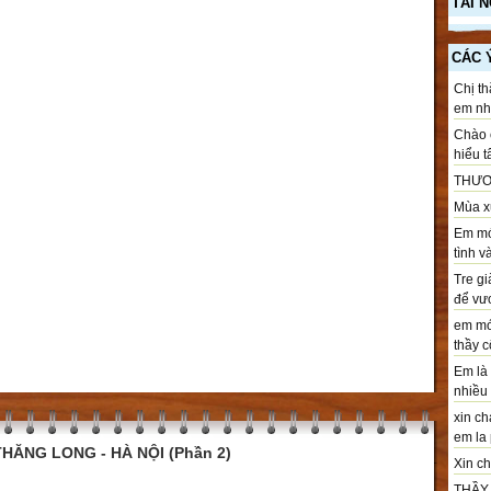
TÀI 
CÁC 
Chị th
em nhé
Chào c
hiểu t
THƯƠ
Mùa xu
Em mới
tình v
Tre gi
để vươ
em mới
thầy cô
Em là 
nhiều .
xin ch
em la 
HĂNG LONG - HÀ NỘI (Phần 2)
Xin chà
THẦY T