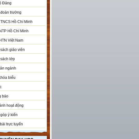
ộ Đảng
đoàn trường
 TNCS Hồ Chí Minh
NTP Hồ Chí Minh
HTN Việt Nam
sách giáo viên
sách lớp
bản ngành
khóa biểu
c
g báo
ảnh hoạt động
góp ý kiến
bài trực tuyến