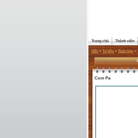
Trang chủ
Thành viên
Gốc
>
Tư liệu
>
Toán học
>
Com Pa