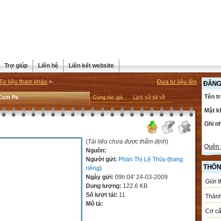
Trợ giúp
Liên hệ
Liên kết website
Tư liệu tham khảo
>
Đưa tư liệu lên
ĐĂNG
Tên t
Com Pa
Cùng tác giả
Lịch sử tải về
Mật k
Ghi n
(
Tài liệu chưa được thẩm định
)
Quên 
Nguồn:
Người gửi:
Phan Thị Lệ Thủy
(
trang
THÔN
riêng
)
Ngày gửi:
09h:04' 24-03-2009
Giới 
Dung lượng:
122.6 KB
Số lượt tải:
11
Thành
Mô tả:
Cơ cấ