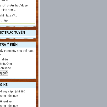
' roi` phAn thuc' duyen
..! mjnh nho'...
ihih tat ca?...
 TÔI "...
RỢ TRỰC TUYẾN
 TRA Ý KIẾN
hấy trang này như thế nào?
p
 điệu
h thường
iến khác
G KÊ
54
truy cập (
chi tiết
)
trong hôm nay
70
lượt xem
trong hôm nay