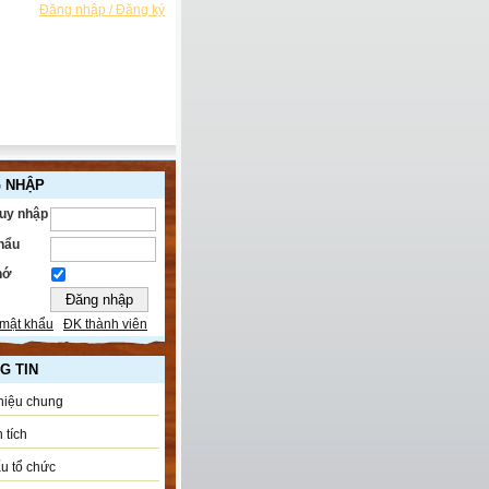
Đăng nhập / Đăng ký
 NHẬP
ruy nhập
hẩu
hớ
mật khẩu
ĐK thành viên
G TIN
thiệu chung
 tích
u tổ chức