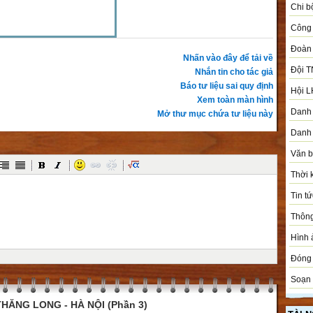
Chi b
Công 
Đoàn
Nhấn vào đây để tải về
Đội T
Nhắn tin cho tác giả
Báo tư liệu sai quy định
Hội L
Xem toàn màn hình
Danh 
Mở thư mục chứa tư liệu này
Danh 
Văn 
Thời 
Tin tứ
Thôn
Hình 
Đóng 
Soạn 
HĂNG LONG - HÀ NỘI (Phần 3)