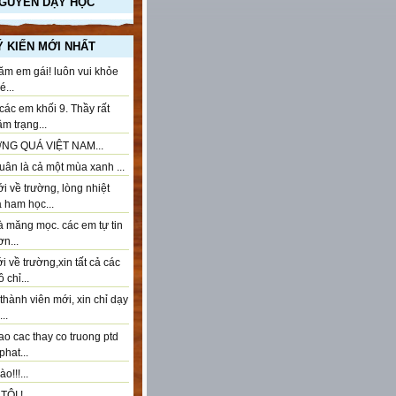
NGUYÊN DẠY HỌC
Ý KIẾN MỚI NHẤT
ăm em gái! luôn vui khỏe
...
ác em khối 9. Thầy rất
âm trạng...
NG QUÁ VIỆT NAM...
ân là cả một mùa xanh ...
 về trường, lòng nhiệt
à ham học...
à măng mọc. các em tự tin
n...
 về trường,xin tất cả các
 chỉ...
thành viên mới, xin chỉ dạy
..
ao cac thay co truong ptd
phat...
o!!!...
ÔI !...