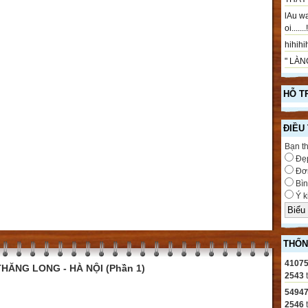
lAu wa
oi.....
hihihih
" LÀNG
HỖ T
ĐIỀU
Bạn t
Đẹ
Đơn
Bìn
Ý k
THỐN
4107
HĂNG LONG - HÀ NỘI (Phần 1)
2543
5494
2546