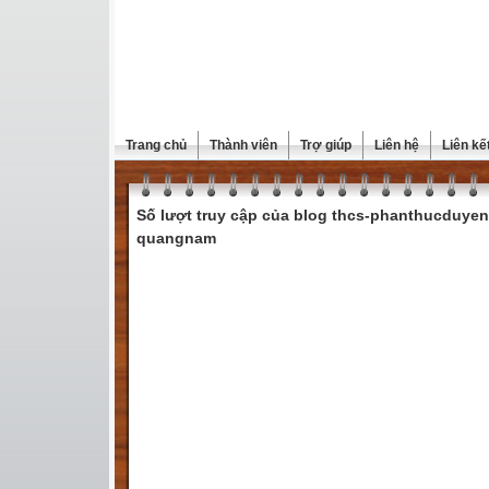
Trang chủ
Thành viên
Trợ giúp
Liên hệ
Liên kế
Số lượt truy cập của blog thcs-phanthucduyen
quangnam