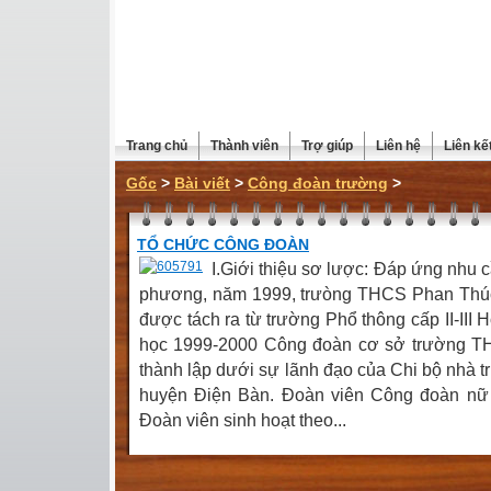
Trang chủ
Thành viên
Trợ giúp
Liên hệ
Liên kế
Gốc
>
Bài viết
>
Công đoàn trường
>
TỔ CHỨC CÔNG ĐOÀN
I.Giới thiệu sơ lược: Đáp ứng nhu c
phương, năm 1999, trưòng THCS Phan Thúc
được tách ra từ trường Phổ thông cấp II-III
học 1999-2000 Công đoàn cơ sở trường 
thành lập dưới sự lãnh đạo của Chi bộ nhà 
huyện Điện Bàn. Đoàn viên Công đoàn nữ 
Đoàn viên sinh hoạt theo...