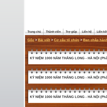
Trang chủ
Thành viên
Trợ giúp
Liên hệ
Liên kế
Gốc
>
Bài viết
>
Cơ cấu tổ chức
>
Ban chấp hành
KỶ NIỆM 1000 NĂM THĂNG LONG - HÀ NỘI (Phầ
KỶ NIỆM 1000 NĂM THĂNG LONG - HÀ NỘI (Phầ
KỶ NIỆM 1000 NĂM THĂNG LONG - HÀ NỘI (Phầ