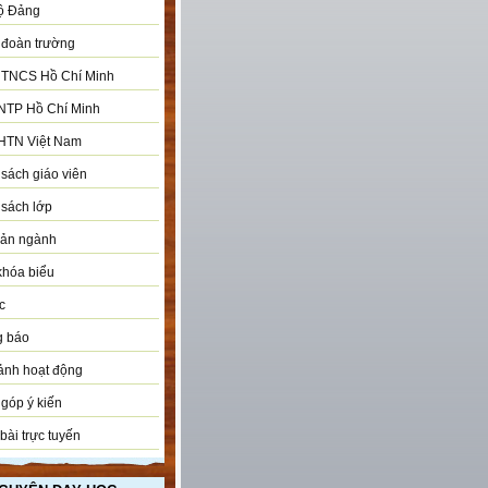
ộ Đảng
đoàn trường
 TNCS Hồ Chí Minh
NTP Hồ Chí Minh
HTN Việt Nam
sách giáo viên
sách lớp
bản ngành
khóa biểu
c
g báo
ảnh hoạt động
góp ý kiến
bài trực tuyến