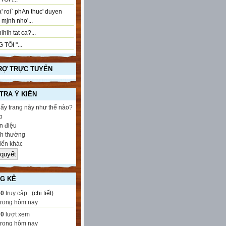
' roi` phAn thuc' duyen
..! mjnh nho'...
ihih tat ca?...
 TÔI "...
RỢ TRỰC TUYẾN
 TRA Ý KIẾN
hấy trang này như thế nào?
p
 điệu
h thường
iến khác
G KÊ
60
truy cập (
chi tiết
)
trong hôm nay
70
lượt xem
trong hôm nay