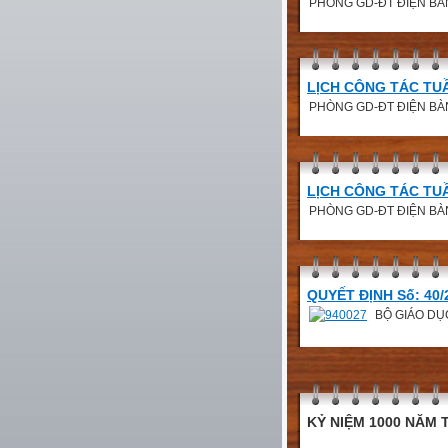
PHÒNG GD-ĐT ĐIỆN BÀN
LỊCH CÔNG TÁC TU
PHÒNG GD-ĐT ĐIỆN BÀ
LỊCH CÔNG TÁC TU
PHÒNG GD-ĐT ĐIỆN BÀ
QUYẾT ĐỊNH Số: 40
BỘ GIÁO DỤC
KỶ NIỆM 1000 NĂM T