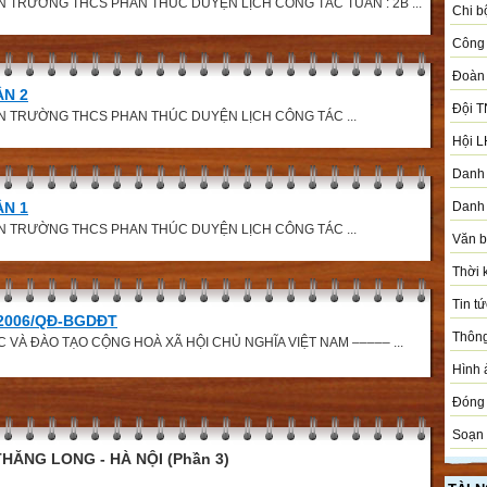
 TRƯỜNG THCS PHAN THÚC DUYỆN LỊCH CÔNG TÁC TUẦN : 2B ...
Chi b
Công 
Đoàn
ẦN 2
Đội T
N TRƯỜNG THCS PHAN THÚC DUYỆN LỊCH CÔNG TÁC ...
Hội L
Danh 
ẦN 1
Danh 
N TRƯỜNG THCS PHAN THÚC DUYỆN LỊCH CÔNG TÁC ...
Văn 
Thời 
Tin tứ
/2006/QĐ-BGDĐT
Thôn
 VÀ ĐÀO TẠO CỘNG HOÀ XÃ HỘI CHỦ NGHĨA VIỆT NAM ––––– ...
Hình 
Đóng 
Soạn 
HĂNG LONG - HÀ NỘI (Phần 3)