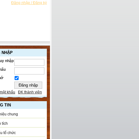
Đăng nhập / Đăng ký
 NHẬP
ruy nhập
hẩu
hớ
mật khẩu
ĐK thành viên
G TIN
thiệu chung
 tích
u tổ chức