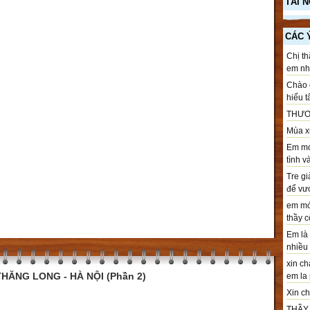
TÀI 
CÁC 
Chị th
em nhé
Chào c
hiểu t
THƯƠ
Mùa xu
Em mới
tình v
Tre gi
để vươ
em mới
thầy cô
Em là 
nhiều .
xin ch
HĂNG LONG - HÀ NỘI (Phần 2)
em la 
Xin chà
THẦY T