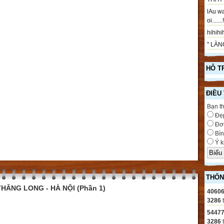
lAu wa
oi.....
hihihih
" LÀNG
HỖ T
ĐIỀU
Bạn t
Đẹ
Đơn
Bìn
Ý k
THỐN
HĂNG LONG - HÀ NỘI (Phần 1)
4060
3286
5447
3286