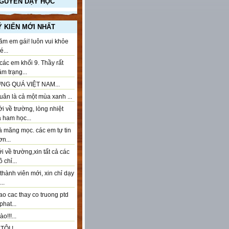
NGUYÊN DẠY HỌC
Ý KIẾN MỚI NHẤT
ăm em gái! luôn vui khỏe
...
ác em khối 9. Thầy rất
âm trạng...
NG QUÁ VIỆT NAM...
ân là cả một mùa xanh ...
 về trường, lòng nhiệt
à ham học...
à măng mọc. các em tự tin
n...
 về trường,xin tất cả các
 chỉ...
thành viên mới, xin chỉ dạy
..
ao cac thay co truong ptd
phat...
o!!!...
ÔI !...