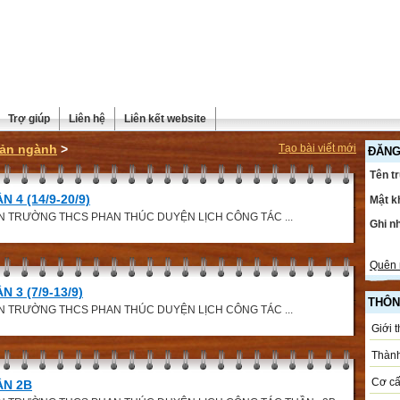
Trợ giúp
Liên hệ
Liên kết website
ản ngành
>
Tạo bài viết mới
ĐĂNG
Tên t
 4 (14/9-20/9)
Mật k
N TRƯỜNG THCS PHAN THÚC DUYỆN LỊCH CÔNG TÁC ...
Ghi n
Quên 
 3 (7/9-13/9)
THÔN
N TRƯỜNG THCS PHAN THÚC DUYỆN LỊCH CÔNG TÁC ...
Giới 
Thành
Cơ cấ
ẦN 2B