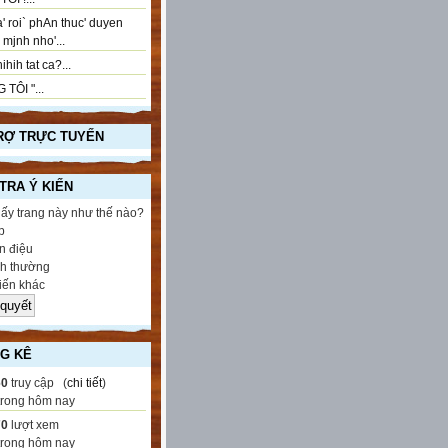
' roi` phAn thuc' duyen
..! mjnh nho'...
ihih tat ca?...
 TÔI "...
RỢ TRỰC TUYẾN
 TRA Ý KIẾN
hấy trang này như thế nào?
p
 điệu
h thường
iến khác
G KÊ
60
truy cập (
chi tiết
)
trong hôm nay
70
lượt xem
trong hôm nay