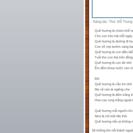
-Sáng tác: Thơ: Đỗ Trun
Quê hương là chùm khế n
Cho con trèo hái mỗi ngày
Quê hương là đường đi họ
Con về rợp bướm vàng b
Quê hương là con diều biế
Tuổi thơ con thả trên đồng
Quê hương là con đò nhỏ
Êm đềm khua nước ven s
ĐK:
Quê hương là cầu tre nhỏ
Mẹ về nón lá ngiêng che
Quê hương là đêm trăng t
Hoa cau rụng trắng ngoài
Quê hương mỗi người chỉ 
Như là chỉ một Mẹ thôi
Quê hương nếu ai không 
Sẽ không lớn nổi thành ngườ