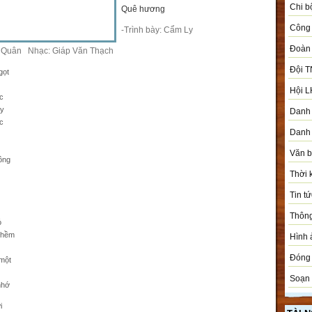
Chi b
Quê hương
Công 
-Trình bày
: Cẩm Ly
Đoàn
g Quân
Nhạc: Giáp Văn Thạch
Đội T
gọt
Hội L
c
ay
Danh 
c
Danh 
Văn 
ông
Thời 
Tin tứ
Thôn
ỏ
 thềm
Hình 
Đóng 
một
Soạn 
nhớ
i