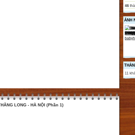
46
thà
ẢNH 
THÀN
11 khá
HĂNG LONG - HÀ NỘI (Phần 1)