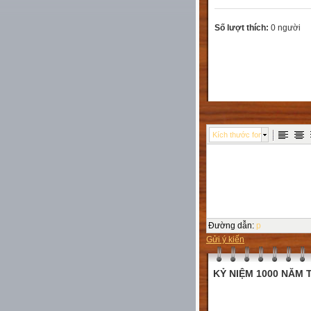
Số lượt thích:
0 người
Kích thước font
Đường dẫn
:
p
Gửi ý kiến
KỶ NIỆM 1000 NĂM T