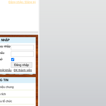
Đăng nhập / Đăng ký
 NHẬP
ruy nhập
hẩu
hớ
mật khẩu
ĐK thành viên
G TIN
thiệu chung
 tích
u tổ chức