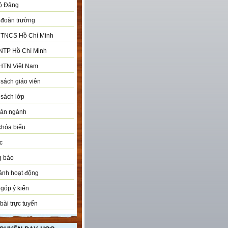
ộ Đảng
đoàn trường
 TNCS Hồ Chí Minh
NTP Hồ Chí Minh
HTN Việt Nam
sách giáo viên
sách lớp
bản ngành
khóa biểu
c
g báo
ảnh hoạt động
góp ý kiến
bài trực tuyến