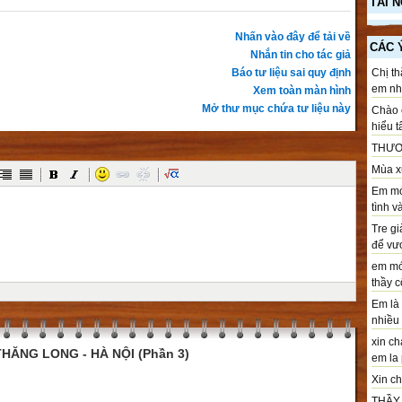
TÀI 
Nhấn vào đây để tải về
CÁC 
Nhắn tin cho tác giả
Báo tư liệu sai quy định
Chị th
em nhé
Xem toàn màn hình
Mở thư mục chứa tư liệu này
Chào c
hiểu t
THƯƠ
Mùa xu
Em mới
tình v
Tre gi
để vươ
em mới
thầy cô
Em là 
nhiều .
xin ch
HĂNG LONG - HÀ NỘI (Phần 3)
em la 
Xin chà
THẦY T