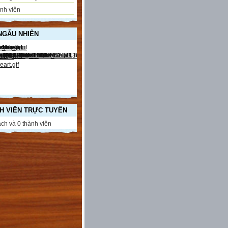
nh viên
NGẪU NHIÊN
H VIÊN TRỰC TUYẾN
ch và 0 thành viên