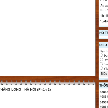
lAu wa
oi.....
hihihih
" LÀNG
HỖ T
ĐIỀU
Bạn t
Đẹ
Đơn
Bìn
Ý k
THỐN
HĂNG LONG - HÀ NỘI (Phần 2)
4068
4086
5455
4086