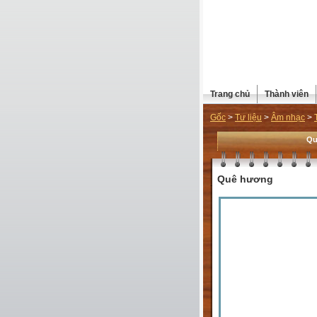
Trang chủ
Thành viên
Gốc
>
Tư liệu
>
Âm nhạc
>
Qu
Quê hương