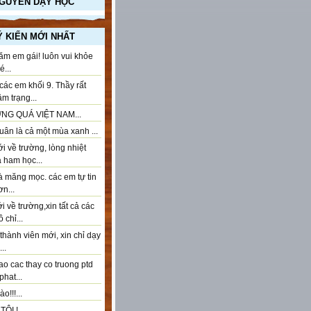
NGUYÊN DẠY HỌC
Ý KIẾN MỚI NHẤT
ăm em gái! luôn vui khỏe
...
ác em khối 9. Thầy rất
âm trạng...
NG QUÁ VIỆT NAM...
ân là cả một mùa xanh ...
 về trường, lòng nhiệt
à ham học...
à măng mọc. các em tự tin
n...
 về trường,xin tất cả các
 chỉ...
thành viên mới, xin chỉ dạy
..
ao cac thay co truong ptd
phat...
o!!!...
ÔI !...