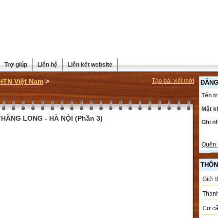
Trợ giúp
Liên hệ
Liên kết website
HTN Việt Nam
>
Tạo bài viết mới
ĐĂNG
Tên t
Mật k
HĂNG LONG - HÀ NỘI (Phần 3)
Ghi n
Quên 
THÔN
Giới 
Thành
Cơ cấ