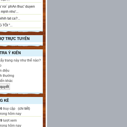
' roi` phAn thuc' duyen
..! mjnh nho'...
ihih tat ca?...
 TÔI "...
RỢ TRỰC TUYẾN
 TRA Ý KIẾN
hấy trang này như thế nào?
p
 điệu
h thường
iến khác
G KÊ
96
truy cập (
chi tiết
)
trong hôm nay
09
lượt xem
trong hôm nay