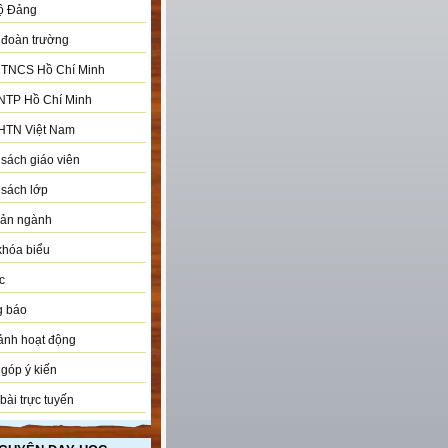
ộ Đảng
đoàn trường
 TNCS Hồ Chí Minh
NTP Hồ Chí Minh
HTN Việt Nam
sách giáo viên
sách lớp
bản ngành
khóa biểu
c
g báo
ảnh hoạt động
góp ý kiến
bài trực tuyến