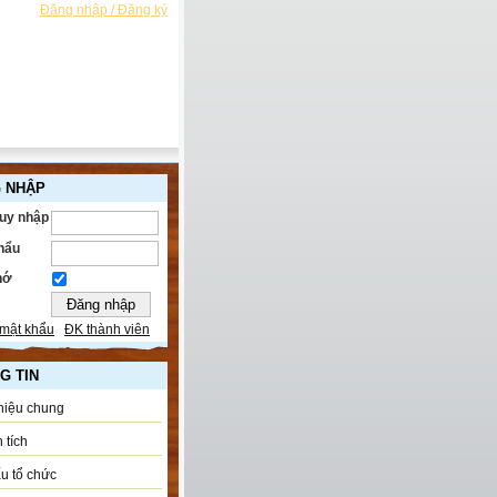
Đăng nhập / Đăng ký
 NHẬP
ruy nhập
hẩu
hớ
mật khẩu
ĐK thành viên
G TIN
thiệu chung
 tích
u tổ chức