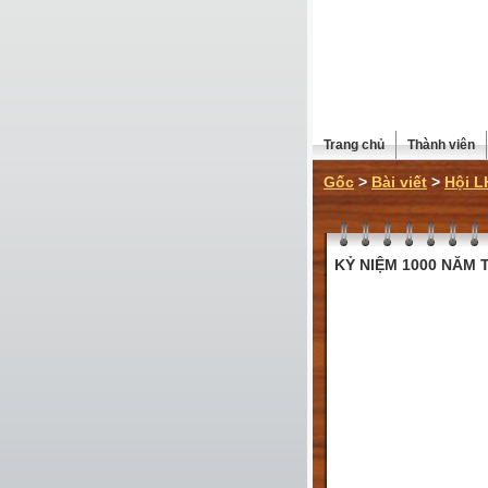
Trang chủ
Thành viên
Gốc
>
Bài viết
>
Hội L
KỶ NIỆM 1000 NĂM T