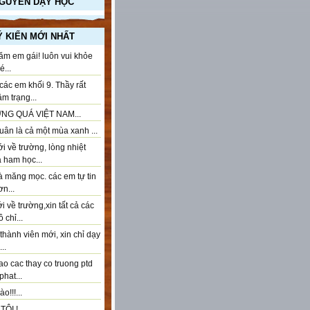
NGUYÊN DẠY HỌC
Ý KIẾN MỚI NHẤT
ăm em gái! luôn vui khỏe
...
ác em khối 9. Thầy rất
âm trạng...
NG QUÁ VIỆT NAM...
ân là cả một mùa xanh ...
 về trường, lòng nhiệt
à ham học...
à măng mọc. các em tự tin
n...
 về trường,xin tất cả các
 chỉ...
thành viên mới, xin chỉ dạy
..
ao cac thay co truong ptd
phat...
o!!!...
ÔI !...