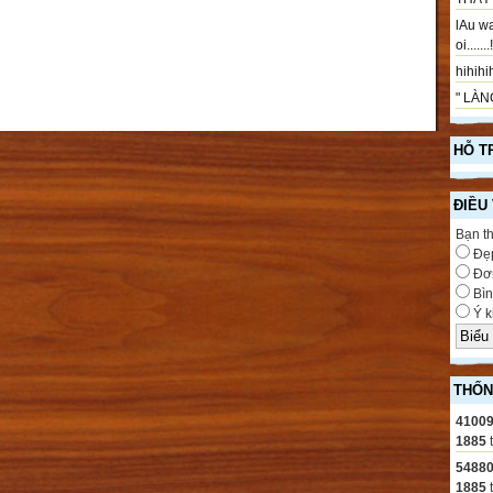
lAu wa
oi.....
hihihih
" LÀNG
HỖ T
ĐIỀU
Bạn t
Đẹ
Đơn
Bìn
Ý k
THỐN
4100
1885
5488
1885