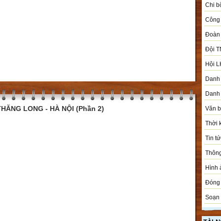
Chi b
Công 
Đoàn
Đội T
Hội L
Danh 
Danh 
HĂNG LONG - HÀ NỘI (Phần 2)
Văn 
Thời 
Tin tứ
Thôn
Hình 
Đóng 
Soạn 