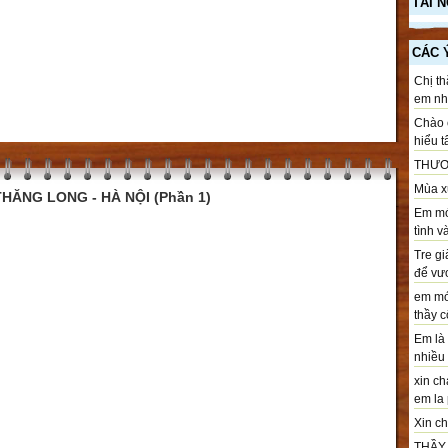
TÀI 
CÁC 
Chị th
em nhé
Chào c
hiểu t
THƯƠ
Mùa xu
HĂNG LONG - HÀ NỘI (Phần 1)
Em mới
tình v
Tre gi
để vươ
em mới
thầy cô
Em là 
nhiều .
xin ch
em la 
Xin chà
THẦY T