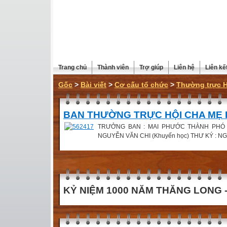
Trang chủ
Thành viên
Trợ giúp
Liên hệ
Liên kế
Gốc
>
Bài viết
>
Cơ cấu tổ chức
>
Thường trực 
BAN THƯỜNG TRỰC HỘI CHA MẸ 
TRƯỞNG BAN : MAI PHƯỚC THÀNH PHÓ B
NGUYỄN VĂN CHI (Khuyến học) THƯ KÝ : N
KỶ NIỆM 1000 NĂM THĂNG LONG - 