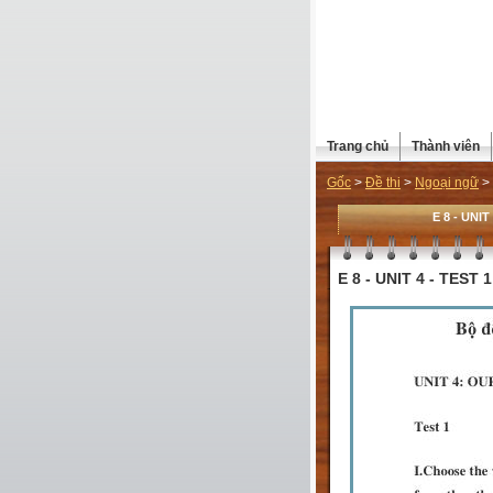
Trang chủ
Thành viên
Gốc
>
Đề thi
>
Ngoại ngữ
>
E 8 - UNIT
E 8 - UNIT 4 - TEST 1