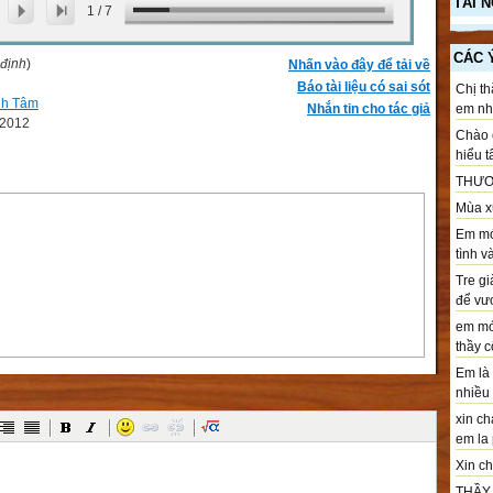
TÀI 
1
/
7
CÁC 
 định
)
Nhấn vào đây để tải về
Báo tài liệu có sai sót
Chị th
nh Tâm
Nhắn tin cho tác giả
em nhé
-2012
Chào c
hiểu t
THƯƠ
Mùa xu
Em mới
tình v
Tre gi
để vươ
em mới
thầy cô
Em là 
nhiều .
xin ch
em la 
Xin chà
THẦY T