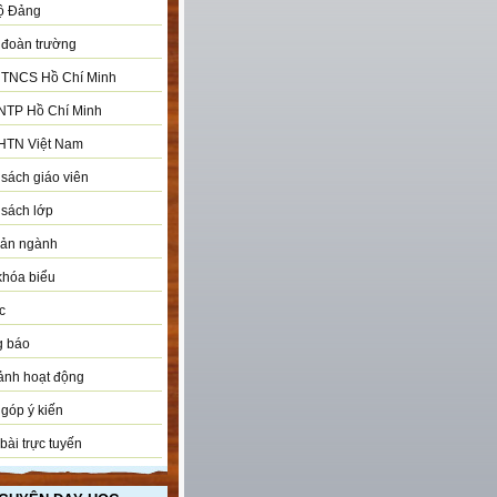
ộ Đảng
đoàn trường
 TNCS Hồ Chí Minh
NTP Hồ Chí Minh
HTN Việt Nam
sách giáo viên
sách lớp
bản ngành
khóa biểu
c
g báo
ảnh hoạt động
góp ý kiến
bài trực tuyến