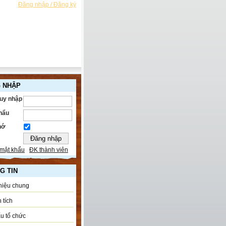
Đăng nhập / Đăng ký
 NHẬP
ruy nhập
hẩu
hớ
mật khẩu
ĐK thành viên
G TIN
thiệu chung
 tích
u tổ chức