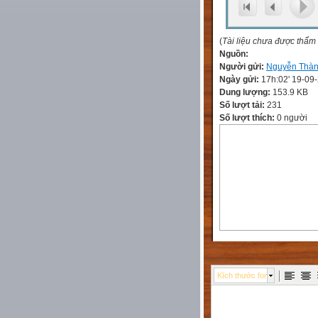
(
Tài liệu chưa được thẩm
Nguồn:
Người gửi:
Nguyễn Thà
Ngày gửi:
17h:02' 19-09
Dung lượng:
153.9 KB
Số lượt tải:
231
Số lượt thích:
0 người
Kích thước font