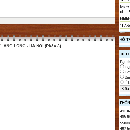
lAu wa
oi.....
hihihih
" LÀNG
HỖ T
HĂNG LONG - HÀ NỘI (Phần 3)
ĐIỀU
Bạn t
Đẹ
Đơn
Bìn
Ý k
THỐN
4113
496
tr
5500
497
tr