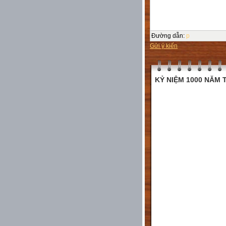
Đường dẫn
:
p
Gửi ý kiến
KỶ NIỆM 1000 NĂM T