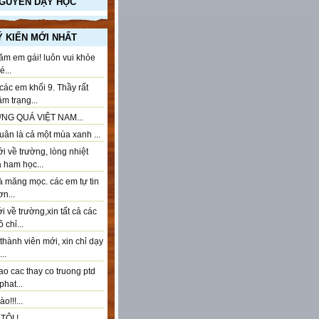
NGUYÊN DẠY HỌC
Ý KIẾN MỚI NHẤT
ăm em gái! luôn vui khỏe
...
ác em khối 9. Thầy rất
âm trạng...
NG QUÁ VIỆT NAM...
ân là cả một mùa xanh ...
 về trường, lòng nhiệt
à ham học...
à măng mọc. các em tự tin
n...
 về trường,xin tất cả các
 chỉ...
thành viên mới, xin chỉ dạy
..
ao cac thay co truong ptd
phat...
o!!!...
ÔI !...