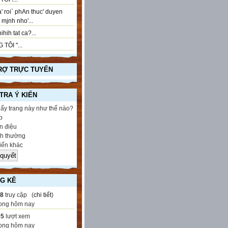
' roi` phAn thuc' duyen
..! mjnh nho'...
ihih tat ca?...
 TÔI "...
RỢ TRỰC TUYẾN
 TRA Ý KIẾN
hấy trang này như thế nào?
p
 điệu
h thường
iến khác
G KÊ
68
truy cập (
chi tiết
)
ong hôm nay
85
lượt xem
ong hôm nay