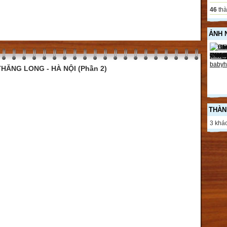
46
thà
ẢNH 
HĂNG LONG - HÀ NỘI (Phần 2)
THÀN
3 khác