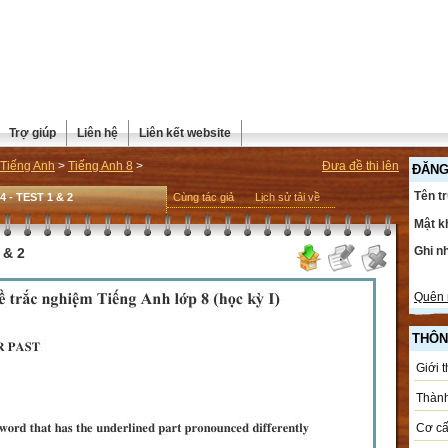
Trợ giúp
Liên hệ
Liên kết website
Tiếng Anh
>
Tiếng Anh 8
>
Đưa đề thi lên
ĐĂNG
Tên t
 4 - TEST 1 & 2
Cùng tác giả
Lịch sử tải về
Mật k
Ghi n
 & 2
Quên 
THÔN
Giới 
Thành
Cơ cấ