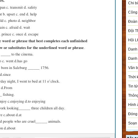
Chi b
Công 
Đoàn
Đội T
Hội L
Danh 
Danh 
Văn 
Thời 
Tin tứ
Thôn
Hình 
Đóng 
Soạn 