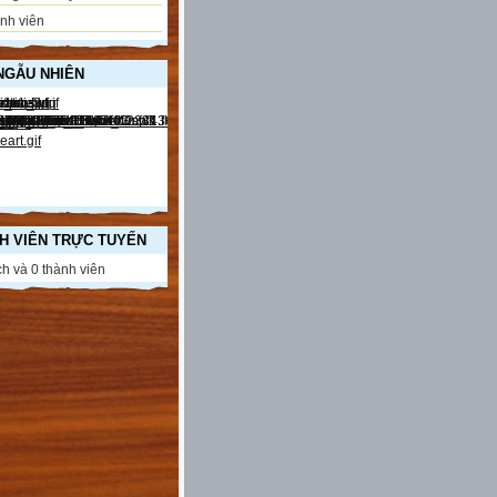
nh viên
NGẪU NHIÊN
H VIÊN TRỰC TUYẾN
h và 0 thành viên