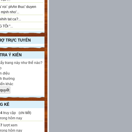
' roi` phAn thuc' duyen
..! mjnh nho'...
ihih tat ca?...
 TÔI "...
RỢ TRỰC TUYẾN
 TRA Ý KIẾN
hấy trang này như thế nào?
p
 điệu
h thường
iến khác
G KÊ
94
truy cập (
chi tiết
)
trong hôm nay
07
lượt xem
trong hôm nay