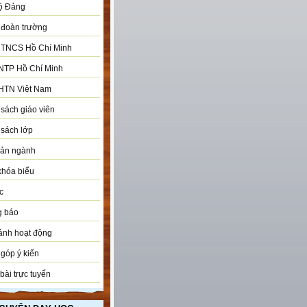
ộ Đảng
đoàn trường
 TNCS Hồ Chí Minh
NTP Hồ Chí Minh
HTN Việt Nam
sách giáo viên
sách lớp
bản ngành
khóa biểu
c
g báo
ảnh hoạt động
góp ý kiến
bài trực tuyến