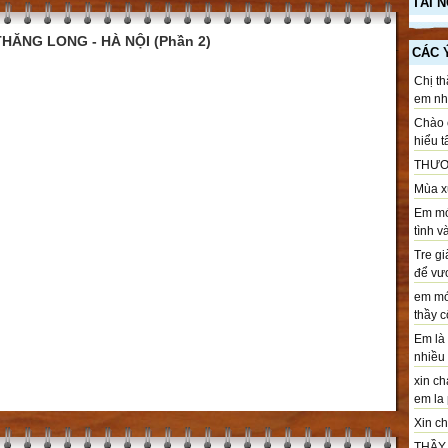
TÀI 
HĂNG LONG - HÀ NỘI (Phần 2)
CÁC 
Chị th
em nhé
Chào c
hiểu t
THƯƠ
Mùa xu
Em mới
tình v
Tre gi
để vươ
em mới
thầy cô
Em là 
nhiều .
xin ch
em la 
Xin chà
THẦY T