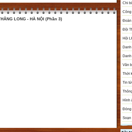
Chi b
Công 
HĂNG LONG - HÀ NỘI (Phần 3)
Đoàn
Đội T
Hội L
Danh 
Danh 
Văn 
Thời 
Tin tứ
Thôn
Hình 
Đóng 
Soạn 