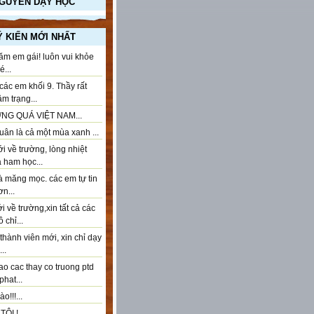
NGUYÊN DẠY HỌC
Ý KIẾN MỚI NHẤT
ăm em gái! luôn vui khỏe
...
ác em khối 9. Thầy rất
âm trạng...
NG QUÁ VIỆT NAM...
ân là cả một mùa xanh ...
 về trường, lòng nhiệt
à ham học...
à măng mọc. các em tự tin
n...
 về trường,xin tất cả các
 chỉ...
thành viên mới, xin chỉ dạy
..
ao cac thay co truong ptd
phat...
o!!!...
ÔI !...