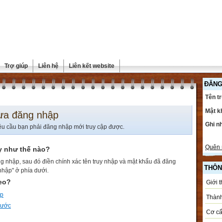
Trợ giúp
Liên hệ
Liên kết website
ĐĂNG
Tên t
Mật k
ưa đăng nhập
Ghi n
êu cầu bạn phải đăng nhập mới truy cập được.
Quên 
y như thế nào?
g nhập, sau đó điền chính xác tên truy nhập và mật khẩu đã đăng
THÔN
nhập" ở phía dưới.
heo?
Giới 
ập
Thành
trước
Cơ cấ