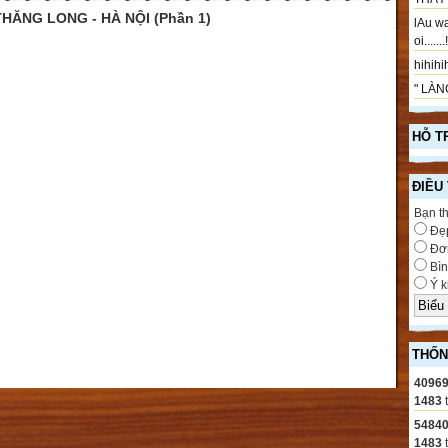
HĂNG LONG - HÀ NỘI (Phần 1)
lAu wa
oi.....
hihihih
" LÀNG
HỖ T
ĐIỀU
Bạn t
Đẹ
Đơn
Bìn
Ý k
THỐN
4096
1483
5484
1483