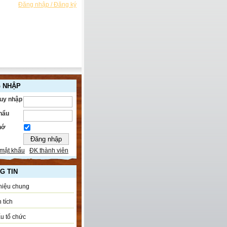
Đăng nhập / Đăng ký
 NHẬP
ruy nhập
hẩu
hớ
mật khẩu
ĐK thành viên
G TIN
thiệu chung
 tích
u tổ chức