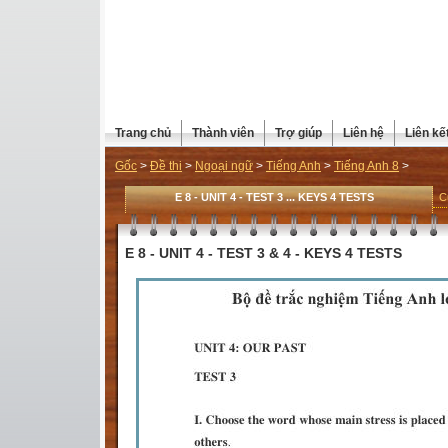
Trang chủ
Thành viên
Trợ giúp
Liên hệ
Liên kế
Gốc
>
Đề thi
>
Ngoại ngữ
>
Tiếng Anh
>
Tiếng Anh 8
>
E 8 - UNIT 4 - TEST 3 ... KEYS 4 TESTS
C
E 8 - UNIT 4 - TEST 3 & 4 - KEYS 4 TESTS