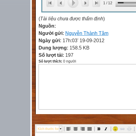
1
/
12
(
Tài liệu chưa được thẩm định
)
Nguồn:
Người gửi:
Nguyễn Thành Tâm
Ngày gửi:
17h:03' 19-09-2012
Dung lượng:
158.5 KB
Số lượt tải:
197
Số lượt thích:
0 người
Kích thước font