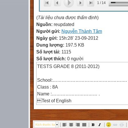
1
/
14
(
Tài liệu chưa được thẩm định
)
Nguồn:
reupdated
Người gửi:
Nguyễn Thành Tâm
Ngày gửi:
15h:28' 23-09-2012
Dung lượng:
197.5 KB
Số lượt tải:
1115
Số lượt thích:
0 người
TESTS GRADE 8 (2011-2012)
School:………………………………………….
Class : 8A
Name :………………………… .
Test of English
Subject of 8
Time:15minutes
 Mark
Kích thước font