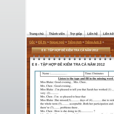
Trang chủ
Thành viên
Trợ giúp
Liên hệ
Liên kế
Gốc
>
Đề thi
>
Ngoại ngữ
>
Tiếng Anh
>
Tiếng Anh 8
>
E 8 - TẬP HỢP ĐỀ KIỂM TRA CẢ NĂM 2012
C
E 8 - TẬP HỢP ĐỀ KIỂM TRA CẢ NĂM 2012