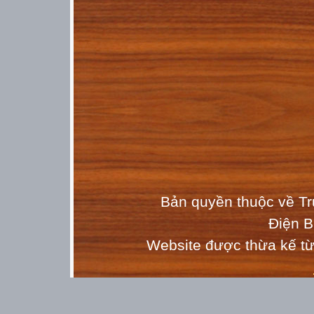
( GOOD LUCK TO YOU (
Answer :
Each word gets 1m :
(1) hard (2) good (3) 5 (4) school (5) are
(6)satisfactory (7) no (8) English (9) reading 
*** ĐỀ 2 ***
School:……………………………………….
Class : 8A
Name :………………………… .
Test of English
Subject of 8
Bản quyền thuộc về T
Time:15minutes
Điện 
 Mark
Website được thừa kế t
 Teacher’s remark

 Listen to the tape and fill in the missing wo
Miss Blake: Good evening , Mrs. Chen .