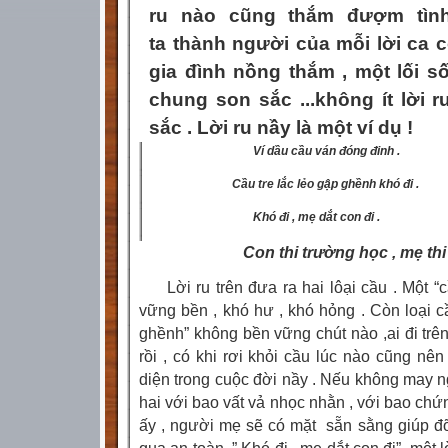
ru nào cũng thắm đượm tìn
ta thành người của mỗi lời ca 
gia đình nồng thắm , một lối s
chung son sắc ...không ít lời 
sắc . Lời ru nầy là một ví dụ
!
Ví dầu cầu ván đóng đinh .
Cầu tre lắc lẻo gập ghềnh khó đi .
Khó đi , mẹ dắt con đi .
Con thi trường học , mẹ thi t
Lời ru trên đưa ra hai lôại cầu . Một 
vững bền , khó hư , khó hỏng . Còn loại cầ
ghềnh” không bền vững chút nào ,ai đi trê
rồi , có khi rơi khỏi cầu lúc nào cũng nên
diện trong cuộc đời nầy . Nếu không may ng
hai với bao vất vả nhọc nhằn , với bao chứn
ấy , người mẹ sẽ có mặt
sẵn sằng giúp đ