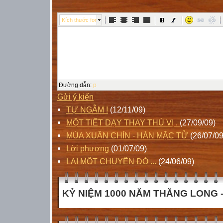
Kích thước font
Đường dẫn
:
p
Gửi ý kiến
TỰ NGẪM !
(12/11/09)
MỘT TIẾT DẠY THAY THÚ VỊ .
(27/09/09)
MÙA XUÂN CHÍN - HÀN MẶC TỬ
(26/07/09
Lời phượng
(01/07/09)
LẠI MỘT CHUYẾN ĐÒ ...
(24/06/09)
KỶ NIỆM 1000 NĂM THĂNG LONG - 