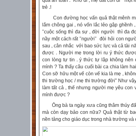
qua an toàn .” Khó đi , mẹ dắt con đi”
một l
trẻ .!
Con đường học vấn quả thật mênh m
lắm chông gai , nó vốn lắc lẻo gập ghềnh 
"cuộc sống thì đa sự , đời người thì đa đo
nầy một cách rất "người" đòi hỏi con ngườ
sau , cân nhắc
với bao sức lực và cả tài n
được . Người mẹ trong lời ru ý thức đượ
con lòng tự tin . ý thức tự lập không nê
mình ? Ta thấy câu cuối bài ca chia làm hai 
Con sỡ hữu một vế còn vế kia là mẹ , khôn
thi trường học / mẹ thi trường đời” Như v
làm tất cả , thế nhưng người mẹ yêu con 
mình được ?
Ông bà ta ngày xưa cũng thâm thúy đấ
mà còn dạy bảo con nữa?
Quả thật từ ba
nền tảng cho giáo dục trong nhà trường và 