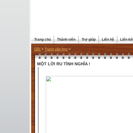
Trang chủ
Thành viên
Trợ giúp
Liên hệ
Liên kế
Gốc
>
Trang văn học
>
MỘT LỜI RU TÌNH NGHĨA !