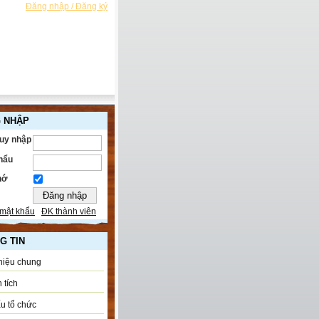
Đăng nhập / Đăng ký
 NHẬP
ruy nhập
hẩu
hớ
mật khẩu
ĐK thành viên
G TIN
thiệu chung
 tích
u tổ chức