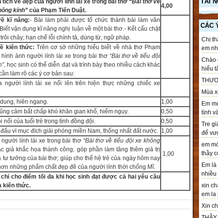
TÀI 
tích vẻ đẹp của người lính lái xe trong bài thơ
“Bài thơ về
4,00
không kính”
của Phạm Tiến Duật.
về kĩ năng:
- Bài làm phải được tổ chức thành bài làm văn
CÁC 
 Biết vận dụng kĩ năng nghị luận về một bài thơ.
- Kết cấu chặt
 trôi chảy; hạn chế lỗi chính tả, dùng từ, ngữ pháp.
Chị th
ề kiến thức:
Trên cơ sở những hiểu biết về nhà thơ Phạm
em nhé
 hình ảnh người lính lái xe trong bài thơ
“Bài thơ về tiểu đội
Chào c
h”
, học sinh có thể diễn đạt và trình bày theo nhiều cách khác
hiểu t
ần làm rõ các ý cơ bản sau:
THƯƠ
 người lính lái xe nổi lên trên hiện thực những chiếc xe
Mùa xu
 dung, hiên ngang.
1,00
Em mới
dũng cảm bất chấp khó khăn gian khổ, hiểm nguy.
0,50
tình v
i nổi của tuổi trẻ trong tình đồng đội.
0,50
Tre gi
n đấu vì mục đích giải phóng miền Nam, thống nhất đất nước.
1,00
để vươ
người lính lái xe trong bài thơ
“Bài thơ về tiểu đội xe không
em mới
c giả khắc họa thành công, góp phần làm tăng thêm giá trị
thầy cô
1,00
à tư tưởng của bài thơ; giúp cho thế hệ trẻ của ngày hôm nay
Em là 
hơn những phẩm chất đẹp đẽ của người lính thời chống Mĩ.
nhiều .
chỉ cho điểm tối đa khi học sinh đạt được cả hai yêu cầu
à kiến thức.
xin ch
em la 
Xin chà
THẦY T