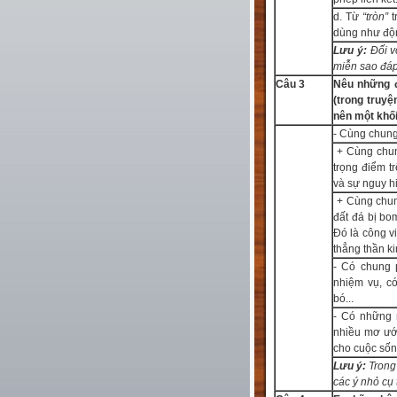
d. Từ
“tròn”
t
dùng như độ
Lưu ý:
Đối v
miễn sao đáp
Câu 3
Nêu những đ
(trong truy
nên một khối
- Cùng chung
+ Cùng chun
trọng điểm t
và sự nguy hiể
+ Cùng chun
đất đá bị bo
Đó là công vi
thẳng thần ki
- Có chung 
nhiệm vụ, có
bó...
- Có những 
nhiều mơ ước
cho cuộc sống
Lưu ý:
Trong
các ý nhỏ cụ 