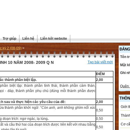
Trợ giúp
Liên hệ
Liên kết website
c kỳ 2 (08-09)
>
ĐĂNG
Tên t
NH 10 NĂM 2008- 2009 Q N
Tạo bài viết mới
Mật k
Ghi n
ĐIỂM
ác thành phần biệt lập.
2,00
phần biệt lập: thành phần tình thái, thành phần cảm thán,
Quên 
gọi - đáp, thành phần phụ chú (đúng mỗi thành phần được
THÔN
ch sau và thực hiện các yêu cầu của đề:
2,00
Giới 
ứa thành phần khởi ngữ: “
Còn anh, anh không ghìm nổi xúc
0,50
Thành
ng đoạn trích: ngơ ngác, lạ lùng
.
0,50
Cơ cấ
ất và câu thứ hai của đoạn trích được liên kết với nhau bằng
0,50
: phép lặp từ ngữ.