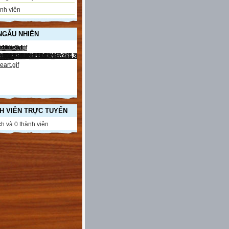
nh viên
NGẪU NHIÊN
H VIÊN TRỰC TUYẾN
h và 0 thành viên