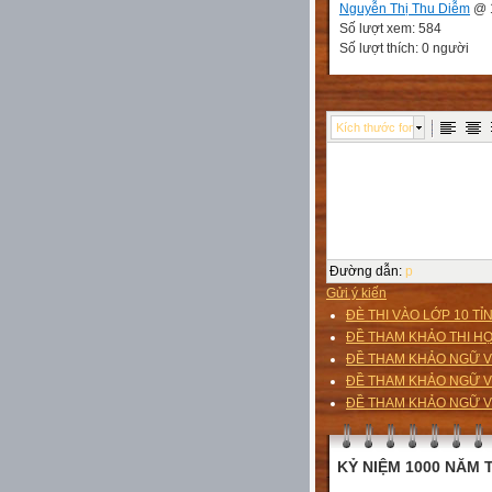
Nguyễn Thị Thu Diễm
@ 1
Số lượt xem: 584
Số lượt thích: 0 người
Kích thước font
Đường dẫn
:
p
Gửi ý kiến
ĐÈ THI VÀO LỚP 10 T
ĐỀ THAM KHẢO THI HỌC
ĐỀ THAM KHẢO NGỮ V
ĐỀ THAM KHẢO NGỮ V
ĐỀ THAM KHẢO NGỮ V
KỶ NIỆM 1000 NĂM T