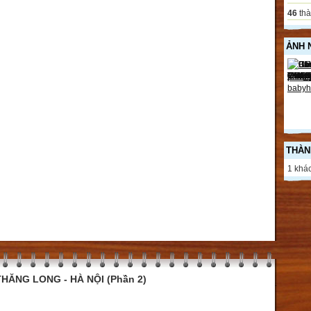
46
thà
ẢNH 
THÀN
1 khác
HĂNG LONG - HÀ NỘI (Phần 2)