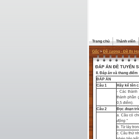
Trang chủ
Thành viên
Gốc
>
Đề cương - Đề thi Họ
ĐÁP ÁN ĐỀ TUYỂN SI
II. Đáp án và thang điểm
ĐÁP ÁN
Câu 1
Hãy kể tên c
- Các thành 
thành phần 
0,5 điểm).
Câu 2
Đọc đoạn trí
a. Câu có ch
động.”
b. Từ láy tro
c. C
âu thứ nh
phép liên kết