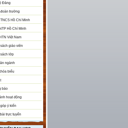
ộ Đảng
đoàn trường
 TNCS Hồ Chí Minh
NTP Hồ Chí Minh
HTN Việt Nam
sách giáo viên
sách lớp
bản ngành
khóa biểu
c
g báo
ảnh hoạt động
góp ý kiến
bài trực tuyến