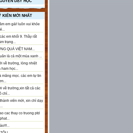
NGUYÊN DẠY HỌC
Ý KIẾN MỚI NHẤT
ăm em gái! luôn vui khỏe
...
ác em khối 9. Thầy rất
âm trạng...
NG QUÁ VIỆT NAM...
ân là cả một mùa xanh ...
 về trường, lòng nhiệt
à ham học...
à măng mọc. các em tự tin
n...
 về trường,xin tất cả các
 chỉ...
thành viên mới, xin chỉ dạy
..
ao cac thay co truong ptd
phat...
o!!!...
ÔI !...