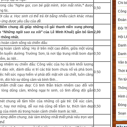
Chi b
rong câu “
Nghe gọi, con bé giật mình, tròn mắt nhìn
.”
được
0,50
ng từ
.
Công 
ới câu a: Học sinh có thể trả lời bằng nhiều cách khác nhau
Đoàn
 ứng được yêu cầu của đề.
iểm chung đã giúp những cô gái thanh niên xung phong
Đội T
ện
“Những ngôi sao xa xôi”
của Lê Minh Khuê) gắn bó làm
2,00
Hội L
 thống nhất.
 hoàn cảnh sống và chiến đấu:
Danh 
g hoàn cảnh sống: Họ ở trên một cao điểm, giữa một vùng
rên tuyến đường Trường Sơn, là nơi tập trung nhất bom đạn
0,50
Danh 
m, ác liệt...
Văn 
g nhiệm vụ chiến đấu: Công việc của họ là tính khối lượng
m đào xới, đánh dấu vị trí các trái bom chưa nổ và phá bom.
Thời 
0.50
ệc hết sức nguy hiểm vì phải đối mặt với cái chết, luôn căng
Tin tứ
nh, đòi hỏi sự dũng cảm và bình tĩnh...
phẩm chất cao đẹp: Có tinh thần trách nhiệm cao đối với
Thôn
 lòng dũng cảm, không ngại hi sinh, có tình đồng đội gắn
0,50
Hình 
nét chung về tâm hồn của những cô gái trẻ: Dễ xúc cảm,
Đóng 
, hay mơ mộng, dễ vui mà cũng dễ trầm tư, thích làm đẹp
0,50
 của mình dù trong hoàn cảnh chiến tranh ác liệt...
Soạn 
 từng điểm chung, bài làm không nhất thiết phải nêu trọn vẹn
thể.