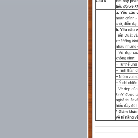
Câu 4
Em hãy phân 
tiểu đội xe 
a. Yêu cầu 
hoàn chỉnh.
-
chẽ, diễn đạt
b. Yêu cầu v
Tiến Duật và
xe không kín
nhau nhưng c
- Vẻ đẹp của
không kính:
+ Tư thế ung
+ Tinh thần 
+ Niềm vui sô
+ Ý chí chiế
- Vẻ đẹp của 
kính”
được tá
nghệ thuật v
hiểu đầy đủ 
* Giám khảo 
về kĩ năng v