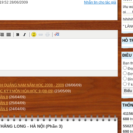
9:52 28/06/2009
Nhắn tin cho tác giả
lAu wa
oi.....
hihihih
" LÀNG
HỖ T
ĐIỀU
Bạn t
Đẹ
Đơn
Bìn
Ý k
ỈNH QUẢNG NAM NĂM HỌC 2008 - 2009
(28/06/09)
 KỲ II MÔN HÓA HỌC 9 (08-09)
(23/05/09)
ĂN 8
(26/04/09)
ĂN 8
(25/04/09)
THỐN
ĂN 6
(24/04/09)
4115
688
tr
HĂNG LONG - HÀ NỘI (Phần 3)
5502
690
tr