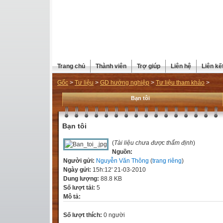
Trang chủ
Thành viên
Trợ giúp
Liên hệ
Liên kế
Gốc
>
Tư liệu
>
GD hướng nghiệp
>
Tư liệu tham khảo
>
Bạn tôi
Bạn tôi
(
Tài liệu chưa được thẩm định
)
Nguồn:
Người gửi:
Nguyễn Văn Thông
(
trang riêng
)
Ngày gửi:
15h:12' 21-03-2010
Dung lượng:
88.8 KB
Số lượt tải:
5
Mô tả:
Số lượt thích:
0 người