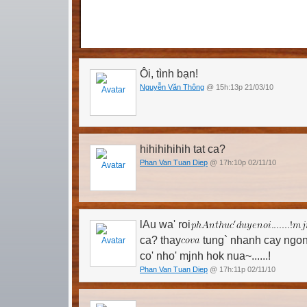
Ôi, tình bạn!
Nguyễn Văn Thông
@ 15h:13p 21/03/10
hihihihihih tat ca?
Phan Van Tuan Diep
@ 17h:10p 02/11/10
lAu wa' roi
ca? thay
tung` nhanh cay ngon c
co' nho' mjnh hok nua~......!
Phan Van Tuan Diep
@ 17h:11p 02/11/10