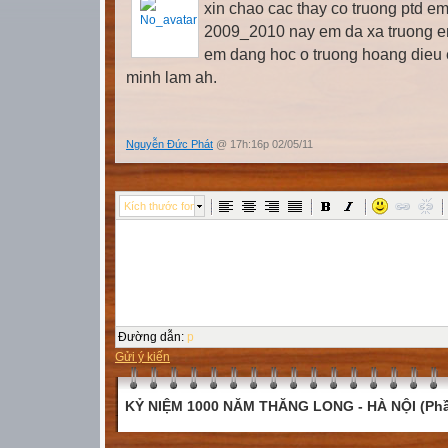
xin chao cac thay co truong ptd e
2009_2010 nay em da xa truong em
em dang hoc o truong hoang dieu 
minh lam ah.
Nguyễn Đức Phát
@ 17h:16p 02/05/11
Kích thước font
Đường dẫn
:
p
Gửi ý kiến
KỶ NIỆM 1000 NĂM THĂNG LONG - HÀ NỘI (Phầ