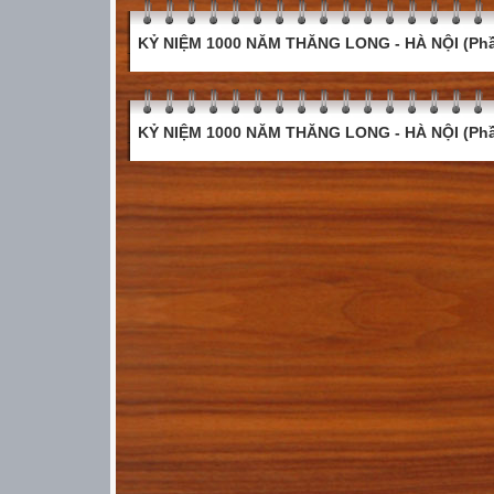
KỶ NIỆM 1000 NĂM THĂNG LONG - HÀ NỘI (Phầ
KỶ NIỆM 1000 NĂM THĂNG LONG - HÀ NỘI (Phầ