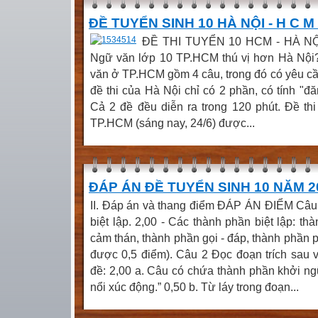
ĐỀ TUYỂN SINH 10 HÀ NỘI - H C 
ĐỀ THI TUYỂN 10 HCM - HÀ N
Ngữ văn lớp 10 TP.HCM thú vị hơn Hà Nội
văn ở TP.HCM gồm 4 câu, trong đó có yêu c
đề thi của Hà Nội chỉ có 2 phần, có tính "đ
Cả 2 đề đều diễn ra trong 120 phút. Đề t
TP.HCM (sáng nay, 24/6) được...
ĐÁP ÁN ĐỀ TUYỂN SINH 10 NĂM 20
II. Đáp án và thang điểm ĐÁP ÁN ĐIỂM Câu 
biệt lập. 2,00 - Các thành phần biệt lập: th
cảm thán, thành phần gọi - đáp, thành phần 
được 0,5 điểm). Câu 2 Đọc đoạn trích sau 
đề: 2,00 a. Câu có chứa thành phần khởi n
nổi xúc động.” 0,50 b. Từ láy trong đoạn...