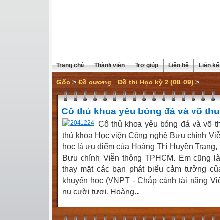
Trang chủ
Thành viên
Trợ giúp
Liên hệ
Liên kế
Gốc
>
Đề cương - Đề thi Học kỳ 2 (08-09)
>
Cô thủ khoa yêu bóng đá và võ thu
Cô thủ khoa yêu bóng đá và võ t
thủ khoa Học viện Công nghệ Bưu chính V
học là ưu điểm của Hoàng Thị Huyền Trang,
Bưu chính Viễn thông TPHCM. Em cũng là 
thay mặt các bạn phát biểu cảm tưởng củ
khuyến học (VNPT - Chắp cánh tài năng Việ
nụ cười tươi, Hoàng...