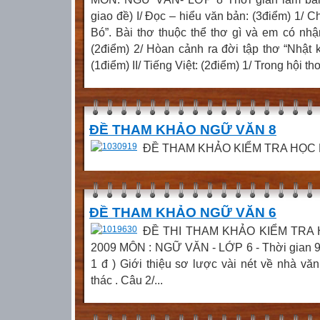
giao đề) I/ Đọc – hiểu văn bản: (3điểm) 1/ C
Bó”. Bài thơ thuộc thể thơ gì và em có nhậ
(2điểm) 2/ Hòan cảnh ra đời tập thơ “Nhật k
(1điểm) II/ Tiếng Việt: (2điểm) 1/ Trong hội thoạ
ĐỀ THAM KHẢO NGỮ VĂN 8
ĐỀ THAM KHẢO KIỂM TRA HỌC KỲ 
ĐỀ THAM KHẢO NGỮ VĂN 6
ĐỀ THI THAM KHẢO KIỂM TRA HỌ
2009 MÔN : NGỮ VĂN - LỚP 6 - Thời gian 90 ph
1 đ ) Giới thiệu sơ lược vài nét về nhà v
thác . Câu 2/...