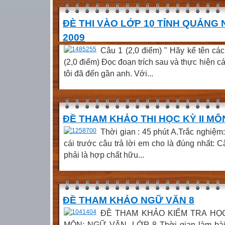
ĐÈ THI VÀO LỚP 10 TỈNH QUẢNG 
2009
Câu 1 (2,0 điểm) " Hãy kể tên các
(2,0 điểm) Đọc đoạn trích sau và thực hiện c
tôi đã đến gần anh. Với...
ĐỀ THAM KHẢO THI HỌC KỲ II MÔN
Thời gian : 45 phút A.Trắc nghiệm
cái trước câu trả lời em cho là đúng nhất: 
phải là hợp chất hữu...
ĐỀ THAM KHẢO NGỮ VĂN 8
ĐỀ THAM KHẢO KIỂM TRA HỌC 
MÔN: NGỮ VĂN- LỚP 8 Thời gian làm bài:9