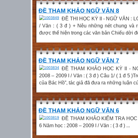
ĐỀ THAM KHẢO NGỮ VĂN 8
ĐỀ THI HỌC KỲ II - NGỮ VĂN : LỚ
/ Văn : ( 3 đ ) + Nêu những nét chung và 
được thể hiện trong các văn bản Chiếu dời đô
ĐỀ THAM KHẢO NGỮ VĂN 7
ĐỀ THAM KHẢO HỌC KỲ II - NG
2008 – 2009 I / Văn : ( 3 đ ) Câu 1/ ( 1 đ 5 )
của Bác Hồ”, tác giả đã đưa ra những luận c
ĐỀ THAM KHẢO NGỮ VĂN 6
ĐỀ THAM KHẢO KIỂM TRA HỌC 
6 Năm học : 2008 – 2009 I / Văn : ( 3 đ ) ...