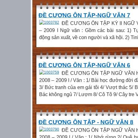
ĐỀ CƯƠNG ÔN TẬP-NGỮ VĂN 7
ĐỀ CƯƠNG ÔN TẬP KỲ II NGỮ VĂ
– 2009 I Ngữ văn : Gồm các bài sau: 1) Tụ
động sản xuất, về con người và xã hội. 2) Tinh
ĐỀ CƯƠNG ÔN TẬP-NGỮ VĂN 6
ĐỀ CƯƠNG ÔN TẬP NGỮ VĂN HỌC
2008 – 2009 I / Văn : 1/ Bài học đường đời 
3/ Bức tranh của em gái tôi 4/ Vượt thác 5/
Bác không ngủ 7/ Lượm 8/ Cô Tô 9/ Cây tre V
ĐỀ CƯƠNG ÔN TẬP - NGỮ VĂN 8
ĐỀ CƯƠNG ÔN TẬP NGỮ VĂN HỌC
2008 – 2009 I / Văn : 1/ Nhớ rừng 2/ Quê h